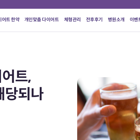
이어트 한약
개인맞춤 다이어트
체형관리
전후후기
병원소개
이벤
어트,
해당되나