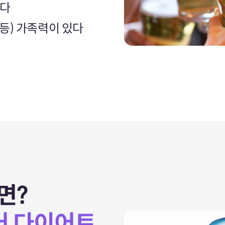
낀다
 등) 가족력이 있다
면?
어 다이어트