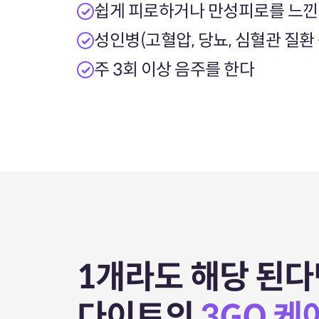
쉽게 피로하거나 만성피로를 느
성인병(고혈압, 당뇨, 심혈관 질환
주 3회 이상 음주를 한다
1개라도 해당 된다
다이트의
3GO 케