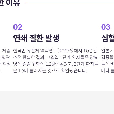
한 이유
02
03
연쇄 질환 발생
심혈
, 체중
한국인 유전체 역학연구(KOGES)에서 10년간
일본에
 심혈관
추적 관찰한 결과, 고혈압 1단계 환자들은 당뇨
혈증을
는 적절
병에 걸릴 위험이 1.26배 높았고, 2단계 환자들
들에 
.
은 1.6배 높아지는 것으로 확인됐습니다.
배나 