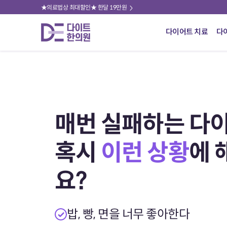
★의료법상 최대할인★ 한달 19만원
다이어트 치료
다
매번 실패하는 다이
혹시
이런 상황
에 
요?
밥, 빵, 면을 너무 좋아한다