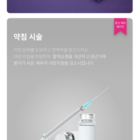
핑크 케어
패키지
약침 시술
지방 분해를 도와주고 면역력을 증진시키는
태반 약침을 처방하여
혈액순환을 개선하고 갱년기에
쌓이기 쉬운
복부의 내장지방을 감소시킵니다.