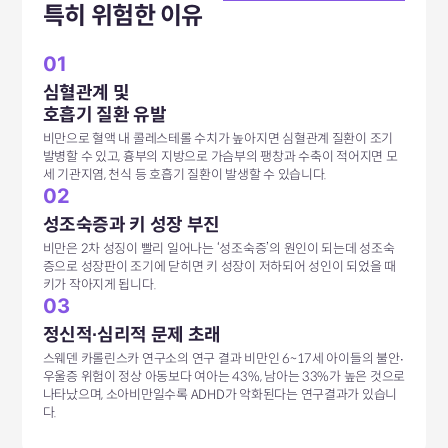
특히 위험한 이유
01
심혈관계 및
호흡기 질환 유발
비만으로 혈액 내 콜레스테롤 수치가 높아지면 심혈관계 질환이 조기
발병할 수 있고, 흉부의 지방으로 가슴부의 팽창과 수축이 적어지면 모
세 기관지염, 천식 등 호흡기 질환이 발생할 수 있습니다.
02
성조숙증과 키 성장 부진
비만은 2차 성징이 빨리 일어나는 ‘성조숙증’의 원인이 되는데 성조숙
증으로 성장판이 조기에 닫히면 키 성장이 저하되어 성인이 되었을 때
키가 작아지게 됩니다.
03
정신적∙심리적 문제 초래
스웨덴 카롤린스카 연구소의 연구 결과 비만인 6~17세 아이들의 불안∙
우울증 위험이 정상 아동보다 여아는 43%, 남아는 33%가 높은 것으로
나타났으며, 소아비만일수록 ADHD가 악화된다는 연구결과가 있습니
다.