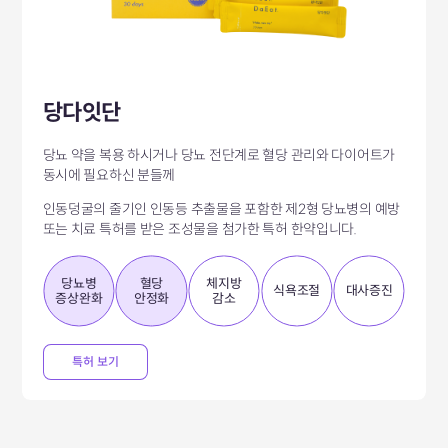
당다잇단
당뇨 약을 복용 하시거나 당뇨 전단계로 혈당 관리와 다이어트가
동시에 필요하신 분들께
인동덩굴의 줄기인 인동등 추출물을 포함한 제2형 당뇨병의 예방
또는
치료 특허를 받은 조성물을 첨가한 특허 한약입니다.
당뇨병
혈당
체지방
식욕조절
대사증진
증상완화
안정화
감소
특허 보기