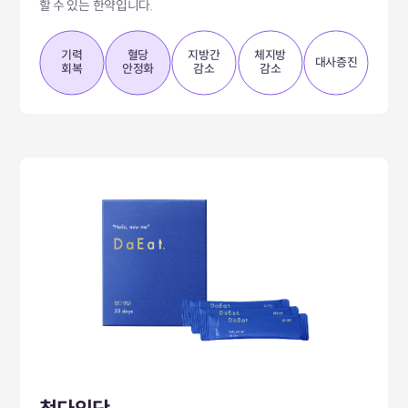
할 수 있는 한약입니다.
기력
혈당
지방간
체지방
대사증진
회복
안정화
감소
감소