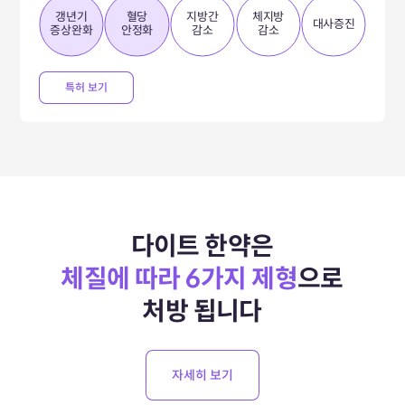
갱년기
혈당
지방간
체지방
대사증진
증상완화
안정화
감소
감소
특허 보기
다이트 한약은
체질에 따라 6가지 제형
으로
처방 됩니다
자세히 보기