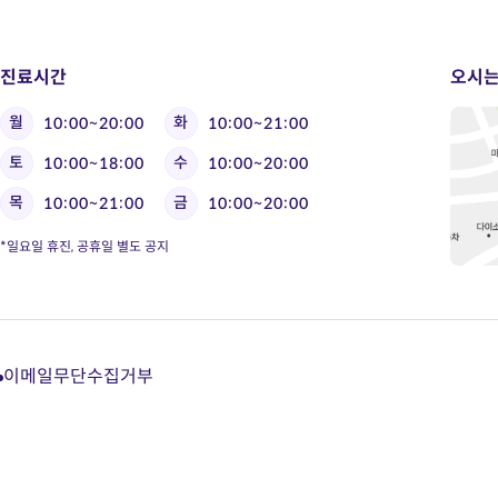
진료시간
오시는
월
화
10:00~20:00
10:00~21:00
토
수
10:00~18:00
10:00~20:00
목
금
10:00~21:00
10:00~20:00
*일요일 휴진, 공휴일 별도 공지
이메일무단수집거부
다
다
다
다
이
이
이
이
트
트
트
트
카
유
블
인
카
튜
로
스
오
브
그
타