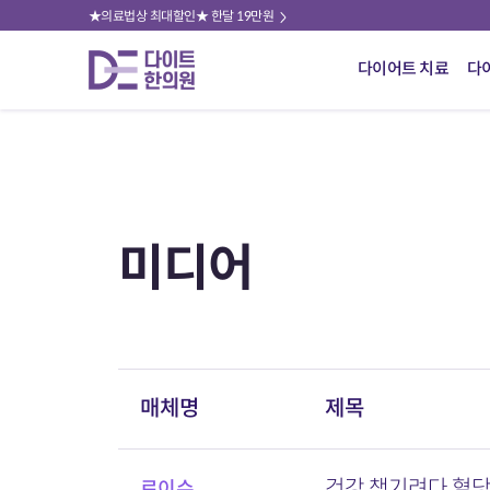
★의료법상 최대할인★ 한달 19만원
다이어트 치료
다
미디어
매체명
제목
건강 챙기려다 혈당
로이슈