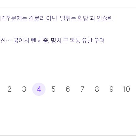
체질? 문제는 칼로리 아닌 '널뛰는 혈당'과 인슐린
신… 굶어서 뺀 체중, 명치 끝 복통 유발 우려
맨끝
2
3
4
5
6
7
8
9
10