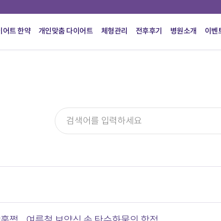
이어트 한약
개인맞춤 다이어트
체형관리
전후후기
병원소개
이벤
훌쩍... 여름철 보양식 속 탄수화물의 함정