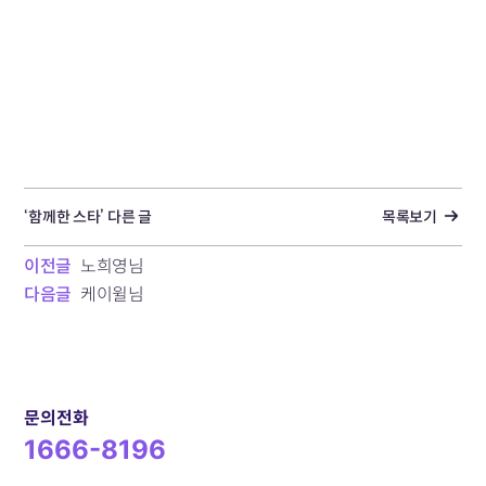
‘함께한 스타’ 다른 글
목록보기
이전글
노희영님
다음글
케이윌님
문의전화
1666-8196