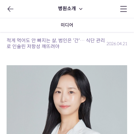
병원소개
미디어
적게 먹어도 안 빠지는 살, 범인은 '간'… 식단 관리
2026.04.21
로 인슐린 저항성 깨뜨려야